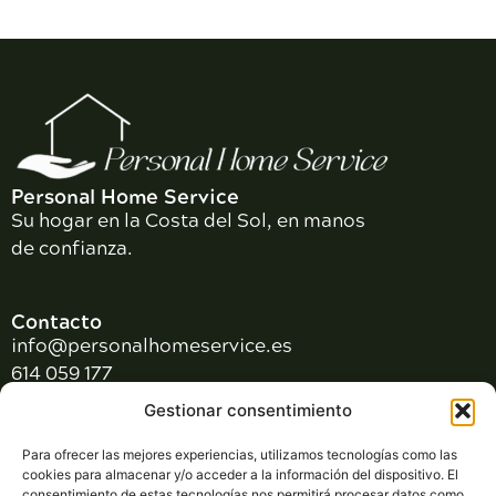
Personal Home Service
Su hogar en la Costa del Sol, en manos
de confianza.
Contacto
info@personalhomeservice.es
614 059 177
Contáctanos
Gestionar consentimiento
Legal
Para ofrecer las mejores experiencias, utilizamos tecnologías como las
cookies para almacenar y/o acceder a la información del dispositivo. El
Política de Privacidad
consentimiento de estas tecnologías nos permitirá procesar datos como