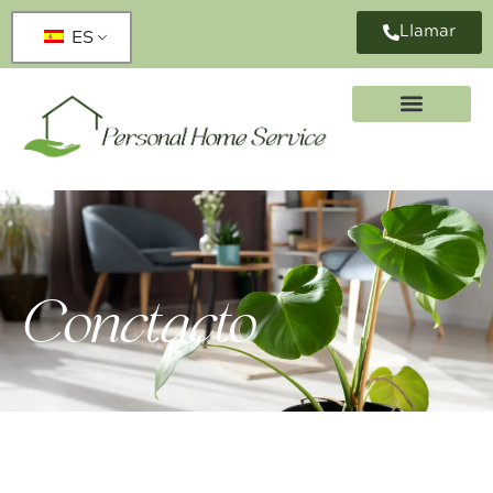
Llamar
ES
Conctacto