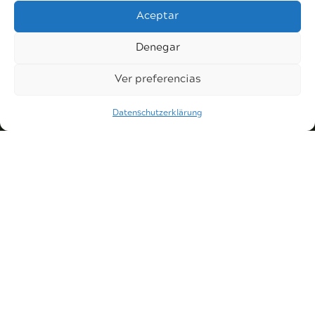
Aceptar
Denegar
Ver preferencias
Personal Home Service
Ihr Zuhause an der Costa del Sol in
Datenschutzerklärung
vertrauensvollen Händen.
Kontakt
info@personalhomeservice.es
614 059 177
Contáctanos
Rechtliches
Datenschutzrichtlinie
Folgen Sie uns