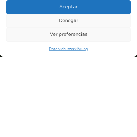
Aceptar
Denegar
Ver preferencias
Personal Home Service
Ihr Zuhause an der Costa del Sol in
Datenschutzerklärung
vertrauensvollen Händen.
Kontakt
info@personalhomeservice.es
614 059 177
Contáctanos
Rechtliches
Datenschutzrichtlinie
Folgen Sie uns